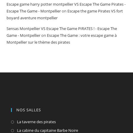
Escape game harry potter montpellier​ VS Escape The Game Pirates -
Escape The Game - Montpellier
on
Escape the game Pirates VS fort
boyard aventure montpellier
Sensas Montpellier VS Escape The Game PIRATES ! - Escape The
Game - Montpellier
on
Escape The Game : votre escape game à
Montpellier sur le thème des pirates
NOS SALLES
S’ouvre
La taverne des pirates
dans
S’ouvre
La cabine du capitaine Barbe Noire