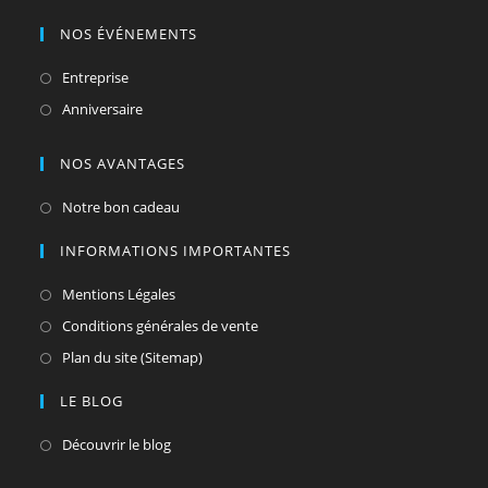
un
dans
NOS ÉVÉNEMENTS
nouvel
un
onglet
nouvel
S’ouvre
Entreprise
onglet
dans
S’ouvre
Anniversaire
un
dans
nouvel
un
NOS AVANTAGES
onglet
nouvel
S’ouvre
Notre bon cadeau
onglet
dans
INFORMATIONS IMPORTANTES
un
nouvel
S’ouvre
Mentions Légales
onglet
dans
S’ouvre
Conditions générales de vente
un
dans
S’ouvre
Plan du site (Sitemap)
nouvel
un
dans
LE BLOG
onglet
nouvel
un
onglet
nouvel
S’ouvre
Découvrir le blog
onglet
dans