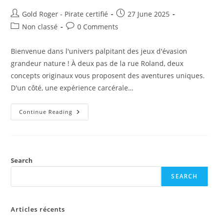
Post
Post
Gold Roger - Pirate certifié
27 June 2025
author:
published:
Post
Post
Non classé
0 Comments
category:
comments:
Bienvenue dans l'univers palpitant des jeux d'évasion
grandeur nature ! À deux pas de la rue Roland, deux
concepts originaux vous proposent des aventures uniques.
D'un côté, une expérience carcérale…
Prison
Continue Reading
Island
Montpellier​
VS
Escape
The
Game
Pirates
Search
SEARCH
Articles récents