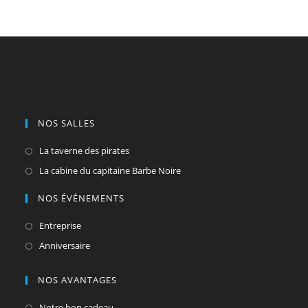
NOS SALLES
S’ouvre
La taverne des pirates
dans
S’ouvre
La cabine du capitaine Barbe Noire
un
dans
NOS ÉVÉNEMENTS
nouvel
un
onglet
nouvel
S’ouvre
Entreprise
onglet
dans
S’ouvre
Anniversaire
un
dans
nouvel
un
NOS AVANTAGES
onglet
nouvel
S’ouvre
Notre bon cadeau