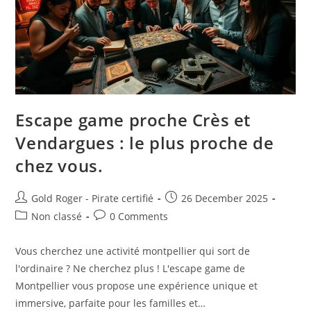
Escape game proche Crès et
Vendargues : le plus proche de
chez vous.
Post
Post
Gold Roger - Pirate certifié
26 December 2025
author:
published:
Post
Post
Non classé
0 Comments
category:
comments:
Vous cherchez une activité montpellier qui sort de
l'ordinaire ? Ne cherchez plus ! L'escape game de
Montpellier vous propose une expérience unique et
immersive, parfaite pour les familles et…