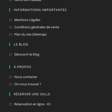
onglet
dans
INFORMATIONS IMPORTANTES
un
nouvel
S’ouvre
Mentions Légales
onglet
dans
S’ouvre
Conditions générales de vente
un
dans
S’ouvre
Plan du site (Sitemap)
nouvel
un
dans
LE BLOG
onglet
nouvel
un
onglet
nouvel
S’ouvre
Découvrir le blog
onglet
dans
un
À PROPOS
nouvel
S’ouvre
Nous contacter
onglet
dans
S’ouvre
Où nous trouver ?
un
dans
RÉSERVER UNE SALLE
nouvel
un
onglet
nouvel
Réservation en ligne - ICI
onglet